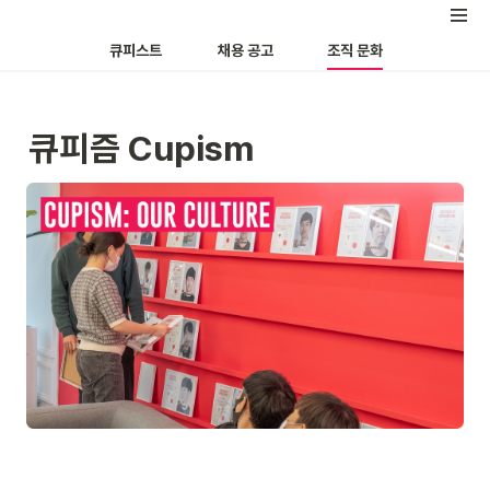
큐피스트
채용 공고
조직 문화
큐피즘 Cupism